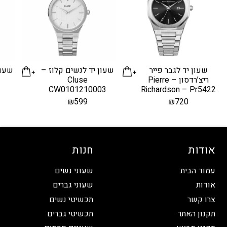
שעון יד לגבר פייר
שעון יד לנשים קלוז –
ריצ’רדסון – Pierre
Cluse
CW0101210003
Richardson – Pr5422
₪
599
₪
720
אודות
חנות
עמוד הבית
שעוני נשים
אודות
שעוני גברים
צרו קשר
תכשיטי נשים
תקנון האתר
תכשיטי גברים