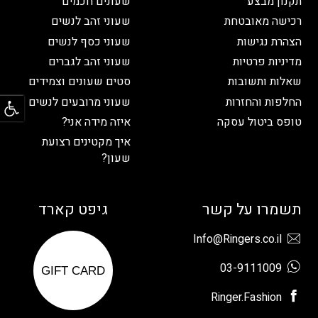
תקנון מבצע
שעונים חכמים
רכישה מאובטחת
שעוני זהב לנשים
הצהרת נגישות
שעוני כסף לנשים
מדיניות פרטיות
שעוני זהב לגברים
שאלות ותשובות
סטים שעונים וצמידים
פתח
החלפות והחזרות
שעוני מרובעים לנשים
טופס ביטול עסקה
איזה מידה אני?
איך מקטינים רצועת
שעון?
תשמרו על קשר
גיפט קארד
Info@Ringers.co.il
03-9111009
GIFT CARD
Ringer.Fashion