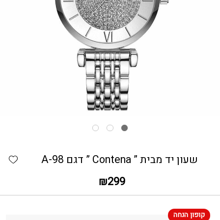
כמות שעון יד מבית " Contena " דגם A-98
hlist
שעון יד מבית ” Contena ” דגם A-98
₪
299