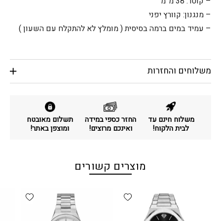
– קוטר: 38 מ”מ
– מנגנון: קוורץ יפני
– עמיד במים ברמה בסיסית ( מומלץ לא להתקלח עם השעון )
משלוחים והחזרות
משלוח חינם עד
החזר כספי במידה
תשלום מאובטח
לבית הלקוח!
ואינכם מרוצים!
ומוצפן באתר!
מוצרים קשורים
d wishlist
Add wishlist