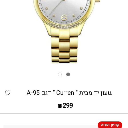
כמות שעון יד מבית " Curren " דגם A-95
hlist
שעון יד מבית ” Curren ” דגם A-95
₪
299