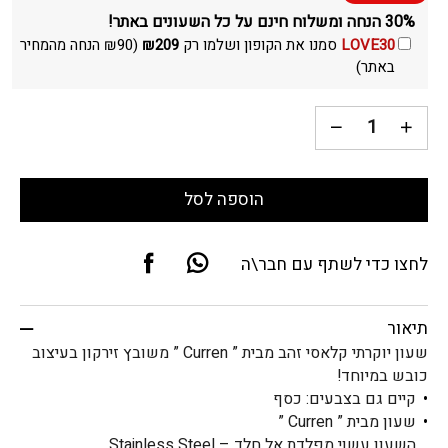
30% הנחה ומשלוח חינם על כל השעונים באתר!
LOVE30
סמנו את הקופון ושלמו רק
209
₪
(
90
₪
הנחה מהמחיר
באתר)
הוספה לסל
לחצו כדי לשתף עם חבר\ה
תיאור
שעון יוקרתי קלאסי זהב מבית ” Curren ” משובץ זירקון בעיצוב
כובש במיוחד!
קיים גם בצבעים: כסף
שעון מבית ” Curren ”
השעון עשוי מפלדת אל חלד – Stainless Steel