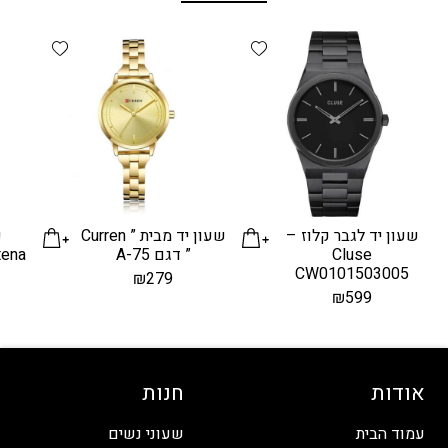
d wishlist
Add wishlist
שעון יד לגבר קלוז –
שעון יד מבית ” Curren
ש
Cluse
” דגם A-75
Contena ”
CW0101503005
₪
279
₪
599
אודות
חנות
עמוד הבית
שעוני נשים