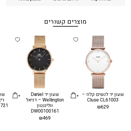
מוצרים קשורים
d wishlist
Add wishlist
שעון יד לנשים קלוז –
שעון יד Daniel
שעו
Cluse CL61003
Wellington – דניאל
וולינגטון
1721
₪
629
DW00100161
₪
469