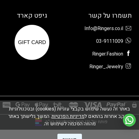
תשמרו על קשר
גיפט קארד
Info@Ringers.co.il
03-9111009
GIFT CARD
Ringer.Fashion
Ringer_Jewelry
באתר זה נעשה שימוש בקבצי עוגיות (cookies) ובטכנולוגיות
מעקב אחרות בהתאם ל
מדיניות הפרטיות
. המשך גלישתך באתר
פותח על ידי מתת טכנולוגיות בע"מ
מהווה הסכמה לשימוש זה.