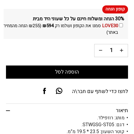
30% הנחה ומשלוח חינם על כל שעוני היד מבית
LOVE30
סמנו את הקופון ושלמו רק
594
₪
(
255
₪
הנחה מהמחיר
באתר)
הוספה לסל
לחצו כדי לשתף עם חבר\ה
תיאור
מותג: רוזפילד.
דגם: STWGSG-ST05.
קוטר השעון: 23.5 * 19.5 מ”מ.