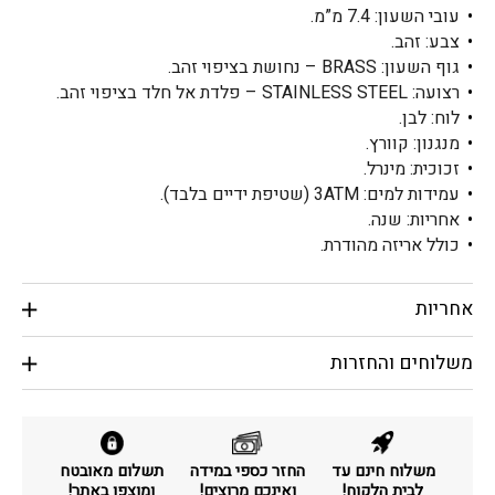
עובי השעון: 7.4 מ”מ.
צבע: זהב.
גוף השעון: BRASS – נחושת בציפוי זהב.
רצועה: STAINLESS STEEL – פלדת אל חלד בציפוי זהב.
לוח: לבן.
מנגנון: קוורץ.
זכוכית: מינרל.
עמידות למים: 3ATM (שטיפת ידיים בלבד).
אחריות: שנה.
כולל אריזה מהודרת.
אחריות
משלוחים והחזרות
משלוח חינם עד
החזר כספי במידה
תשלום מאובטח
לבית הלקוח!
ואינכם מרוצים!
ומוצפן באתר!