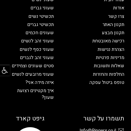
אודות
שעוני גברים
צרו קשר
תכשיטי נשים
תקנון האתר
תכשיטי גברים
תקנון מבצע
שעונים חכמים
רכישה מאובטחת
שעוני זהב לנשים
הצהרת נגישות
שעוני כסף לנשים
מדיניות פרטיות
שעוני זהב לגברים
פתח
שאלות ותשובות
סטים שעונים וצמידים
החלפות והחזרות
שעוני מרובעים לנשים
טופס ביטול עסקה
איזה מידה אני?
איך מקטינים רצועת
שעון?
תשמרו על קשר
גיפט קארד
Info@Ringers.co.il