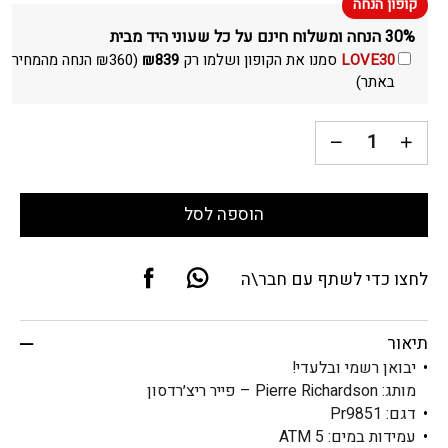
30% הנחה ומשלוח חינם על כל שעוני היד מבית
LOVE30
סמנו את הקופון ושלמו רק
839
₪
(
360
₪
הנחה מהמחיר
באתר)
הוספה לסל
לחצו כדי לשתף עם חבר\ה
תיאור
יבואן רשמי ובלעדי!
מותג: Pierre Richardson – פייר ריצ׳רדסון
דגם: Pr9851
עמידות במים: 5 ATM