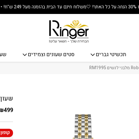
🤍
משלוח חינם עד הבית בהזמנה מעל 249 ש"ח! • מתנה שווה בכל קנייה! 🎁
תכשיטי גברים
סטים שעונים וצמידים
שעו
כמות שעון Roberto Marino מלבני 
שעון Roberto Marino מלבני לנשים 995
₪
499