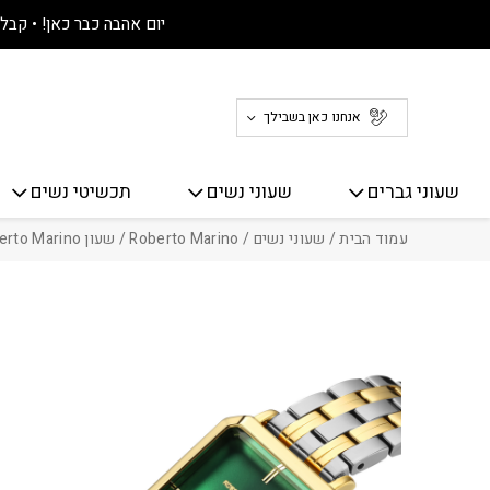
חזרה למעלה
Skip to Conten
יום אהבה כבר כאן! • קבלו 30% הנחה על כל האתר! 
אנחנו כאן בשבילך
שעוני גברים
שעוני נשים
תכשיטי נשים
עמוד הבית
/
שעוני נשים
/
Roberto Marino
/ שעון Roberto Marino מלבני לנשים RM1995