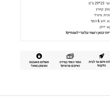
 23*29 מ”מ
נון: קוורץ
וכית: מינרל
ע: זהב & כסף
ע: ירוק
ות יבואן רשמי ובלעדי לשנתיים!
ח חינם עד לבית
החזר כספי במידה
תשלום מאובטח
הלקוח!
ואינכם מרוצים!
ומוצפן באתר!