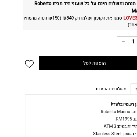
30% הנחה ומשלוח חינם על כל שעוני היד מבית Roberto
Ma
LOVE
סמנו את הקופון ושלמו רק
349
₪
(
150
₪
הנחה מהמחיר
תר)
 wishlist
הוספה לסל
משלוחים והחזרות
ן רשמי ובלעדי!
Roberto Marin
RM1995
דות במים: 3 ATM
שעון: Stainless Steel