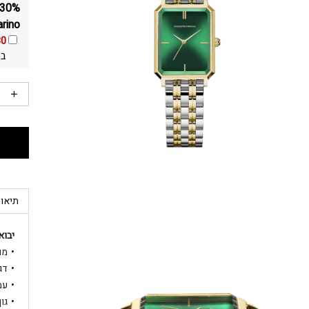
rino
30
בא
תיאור
יבוא
מותג: o
דגם: 
עמי
גוף ה