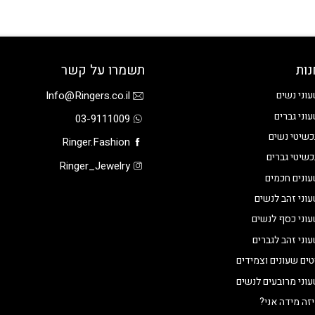
נות
תשמרו על קשר
Info@Ringers.co.il
וני נשים
וני גברים
03-9111009
שיטי נשים
Ringer.Fashion
שיטי גברים
Ringer_Jewelry
ונים חכמים
וני זהב לנשים
וני כסף לנשים
וני זהב לגברים
ים שעונים וצמידים
וני מרובעים לנשים
זה מידה אני?