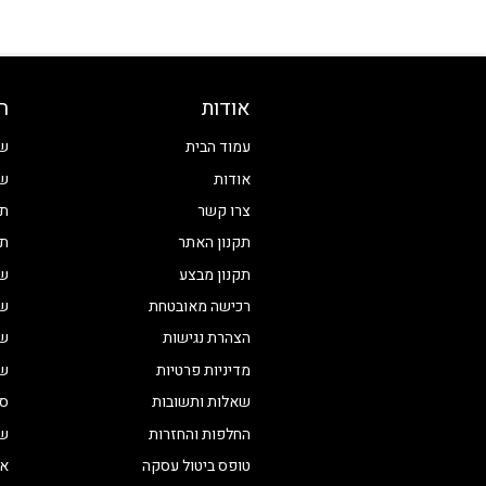
אודות
ח
עמוד הבית
שע
אודות
שע
צרו קשר
תכ
תקנון האתר
תכ
תקנון מבצע
שע
רכישה מאובטחת
שע
הצהרת נגישות
שע
מדיניות פרטיות
שע
שאלות ותשובות
סט
החלפות והחזרות
שע
טופס ביטול עסקה
אי