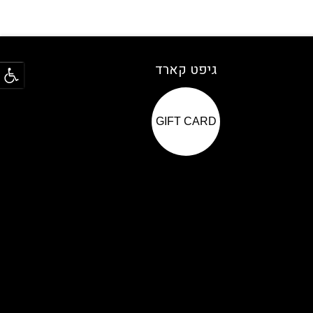
פתח
גיפט קארד
GIFT CARD