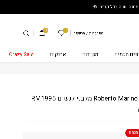
0
0
הרשימה שלי
התחברות
/
הרשמה
נים חכמים
מגן דוד
ארנקים
Crazy Sale
לנשים RM1995
RM1