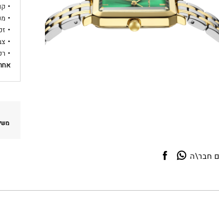
קוטר:
מנג
זכ
צב
רק
אחרי
משלו
ם חבר\ה