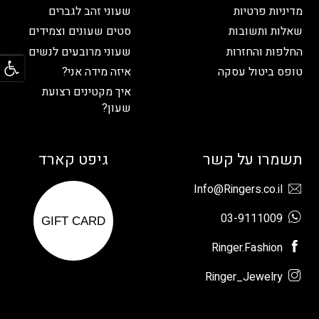
מדיניות פרטיות
שעוני זהב לגברים
שאלות ותשובות
סטים שעונים וצמידים
פתח
החלפות והחזרות
שעוני מרובעים לנשים
טופס ביטול עסקה
איזה מידה אני?
איך מקטינים רצועת
שעון?
תשמרו על קשר
גיפט קארד
Info@Ringers.co.il
03-9111009
GIFT CARD
Ringer.Fashion
Ringer_Jewelry