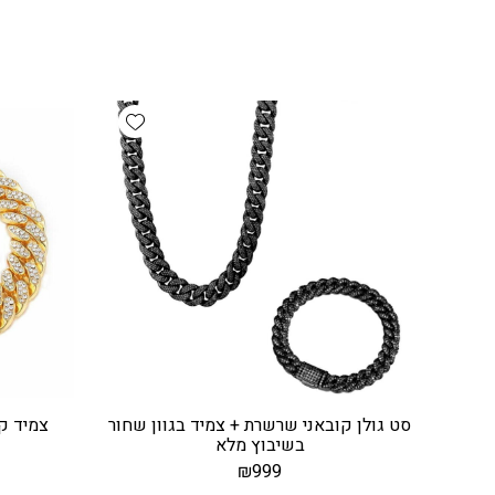
Add wishlist
סט גולן קובאני שרשרת + צמיד בגוון שחור
צמיד קו
בשיבוץ מלא
₪
999