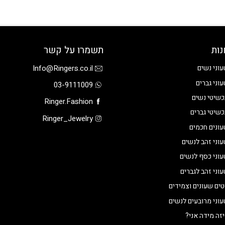
נות
תשמרו על קשר
Info@Ringers.co.il
וני נשים
וני גברים
03-9111009
שיטי נשים
Ringer.Fashion
שיטי גברים
Ringer_Jewelry
ונים חכמים
וני זהב לנשים
וני כסף לנשים
וני זהב לגברים
ים שעונים וצמידים
וני מרובעים לנשים
זה מידה אני?