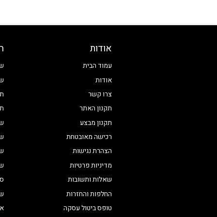
אודות
ח
עמוד הבית
שע
אודות
שע
צרו קשר
תכ
תקנון האתר
תכ
תקנון מבצע
שע
רכישה מאובטחת
שע
הצהרת נגישות
שע
מדיניות פרטיות
שע
שאלות ותשובות
סט
החלפות והחזרות
שע
טופס ביטול עסקה
אי