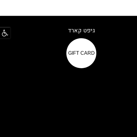
פתח
גיפט קארד
GIFT CARD