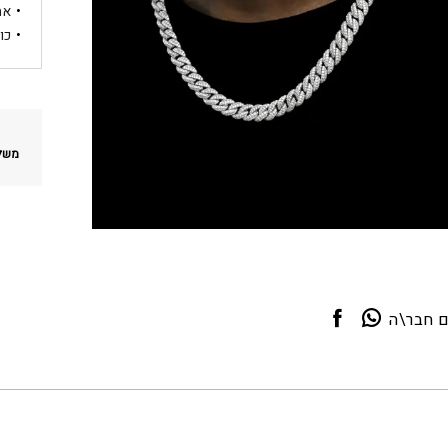
אח
כו
משלו
ם חבר\ה