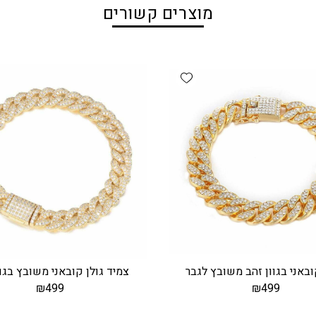
מוצרים קשורים
Add wishlist
באני בגוון זהב משובץ לגבר
צמיד גולן קובאני משובץ בגוו
₪
499
₪
499