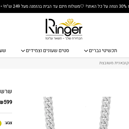
🤍
משלוח חינם עד הבית בהזמנה מעל 249 ש"ח! • מתנה שווה בכל קנייה! 🎁
תכשיטי גברים
סטים שעונים וצמידים
שעו
 קובאנית משובצת
כמות שר
שרשרת
₪
599
צבע: