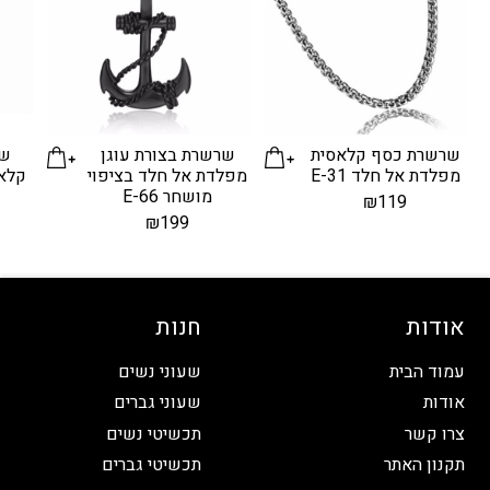
שרשרת כסף קלאסית
שרשרת בצורת עוגן
שר
מפלדת אל חלד E-31
מפלדת אל חלד בציפוי
קלאסי
מושחר E-66
₪
119
₪
199
אודות
חנות
עמוד הבית
שעוני נשים
אודות
שעוני גברים
צרו קשר
תכשיטי נשים
תקנון האתר
תכשיטי גברים