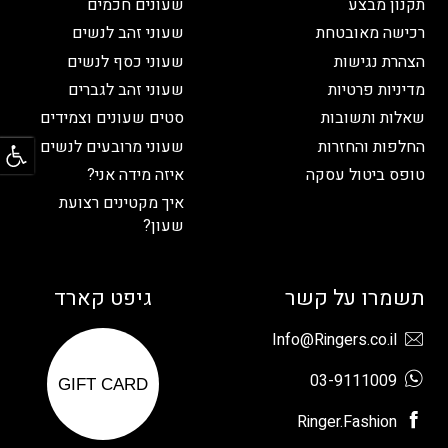
תקנון מבצע
שעונים חכמים
רכישה מאובטחת
שעוני זהב לנשים
הצהרת נגישות
שעוני כסף לנשים
מדיניות פרטיות
שעוני זהב לגברים
שאלות ותשובות
סטים שעונים וצמידים
פתח
החלפות והחזרות
שעוני מרובעים לנשים
טופס ביטול עסקה
איזה מידה אני?
איך מקטינים רצועת
שעון?
תשמרו על קשר
גיפט קארד
Info@Ringers.co.il
03-9111009
GIFT CARD
Ringer.Fashion