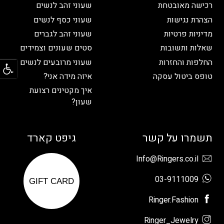
רכישה מאובטחת
שעוני זהב לנשים
הצהרת נגישות
שעוני כסף לנשים
מדיניות פרטיות
שעוני זהב לגברים
שאלות ותשובות
סטים שעונים וצמידים
פתח
החלפות והחזרות
שעוני מרובעים לנשים
טופס ביטול עסקה
איזה מידה אני?
איך מקטינים רצועת
שעון?
תשמרו על קשר
גיפט קארד
Info@Ringers.co.il
03-9111009
GIFT CARD
Ringer.Fashion
Ringer_Jewelry