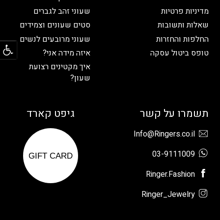
מדיניות פרטיות
שעוני זהב לגברים
שאלות ותשובות
סטים שעונים וצמידים
פתח
החלפות והחזרות
שעוני מרובעים לנשים
טופס ביטול עסקה
איזה מידה אני?
איך מקטינים רצועת
שעון?
תשמרו על קשר
גיפט קארד
Info@Ringers.co.il
03-9111009
GIFT CARD
Ringer.Fashion
Ringer_Jewelry