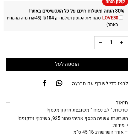
30% הנחה ומשלוח חינם על כל התכשיטים באתר!
LOVE30
סמנו את הקופון ושלמו רק
104
₪
(
45
₪
הנחה מהמחיר
באתר)
הוספה לסל
לחצו כדי לשתף עם חבר\ה
תיאור
שרשרת ” לב נפוח ” משובצת זירקון מכסף!
השרשרת עשויה מכסף אמיתי טהור 925, בשיבוץ זירקונים!
​מידות:
– אורך השרשרת: 45.18 ס”מ