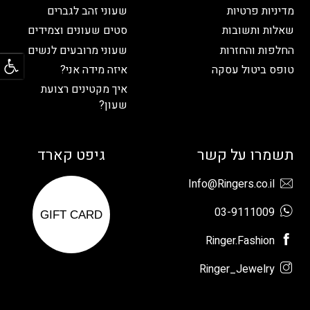
מדיניות פרטיות
שעוני זהב לגברים
שאלות ותשובות
סטים שעונים וצמידים
פתח
החלפות והחזרות
שעוני מרובעים לנשים
טופס ביטול עסקה
איזה מידה אני?
איך מקטינים רצועת
שעון?
תשמרו על קשר
גיפט קארד
Info@Ringers.co.il
03-9111009
GIFT CARD
Ringer.Fashion
Ringer_Jewelry