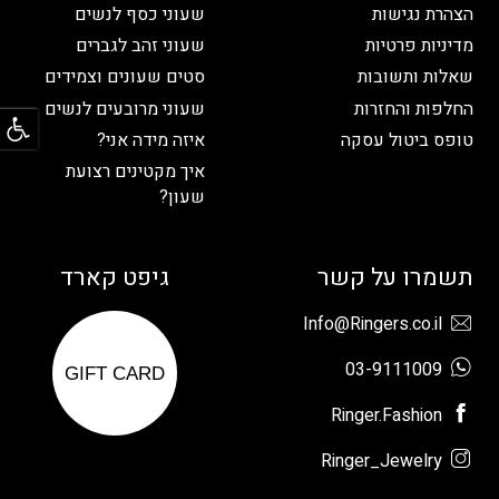
הצהרת נגישות
שעוני כסף לנשים
מדיניות פרטיות
שעוני זהב לגברים
שאלות ותשובות
סטים שעונים וצמידים
פתח
החלפות והחזרות
שעוני מרובעים לנשים
טופס ביטול עסקה
איזה מידה אני?
איך מקטינים רצועת
שעון?
תשמרו על קשר
גיפט קארד
Info@Ringers.co.il
03-9111009
GIFT CARD
Ringer.Fashion
Ringer_Jewelry