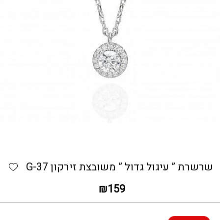
כמות שרשרת " עיגול גדול " משובצת זירקון G-37
hlist
שרשרת ” עיגול גדול ” משובצת זירקון G-37
₪
159