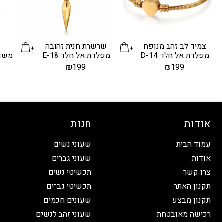
צמיד לב זהב מנופח
שרשרת חנית זהובה
ז
מפלדת אל חלד D-14
מפלדת אל חלד E-18
משוב
₪
199
₪
199
אודות
חנות
עמוד הבית
שעוני נשים
אודות
שעוני גברים
צרו קשר
תכשיטי נשים
תקנון האתר
תכשיטי גברים
תקנון מבצע
שעונים חכמים
רכישה מאובטחת
שעוני זהב לנשים