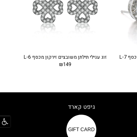
ף L-7
זוג עגילי תילתן משובצים זירקון מכסף L-6
₪
149
גיפט קארד
פתח
GIFT CARD