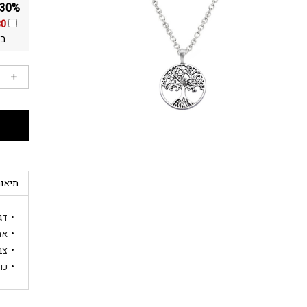
30% הנחה ומשלוח חינם על כל התכשיטים באתר!
30
בא
תיאור
דג
אח
צב
כו