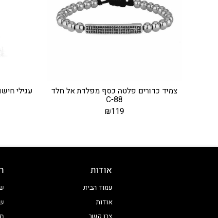
צמיד כדורים פלטה כסף מפלדת אל חלד
עגילי חישוק ב
C-88
₪
119
אודות
ח
עמוד הבית
שע
אודות
שע
צרו קשר
תכ