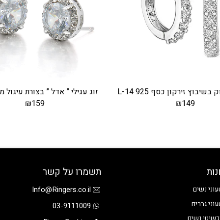
שיבוץ זירקון כסף 925 L-14
זוג עגילי ” אדל ” בצורת עיגול מכס
₪
159
₪
149
נות
תשמרו על קשר
Info@Ringers.co.il
וני נשים
וני גברים
03-9111009
שיטי נשים