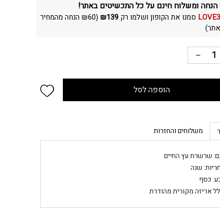
LOVE
סמנו את הקופון ושלמו רק
139
₪
(
60
₪
הנחה מהמחיר
תר)
 wishlist
הוספה לסל
משלוחים והחזרות
ם: שרשרת עץ החיים
ריות: שנה
ע: כסף
לל אריזה מקורית מהודרת