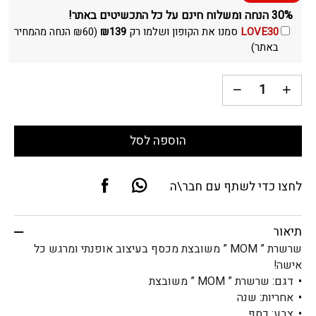
30% הנחה ומשלוח חינם על כל התכשיטים באתר!
LOVE30
סמנו את הקופון ושלמו רק
139
₪
(
60
₪
הנחה מהמחיר
באתר)
הוספה לסל
לחצו כדי לשתף עם חבר\ה
תיאור
שרשרת ” MOM ” משובצת מכסף בעיצוב אופנתי ומרגש כל
אישה!
דגם: שרשרת ” MOM ” משובצת
אחריות: שנה
צבע: כסף