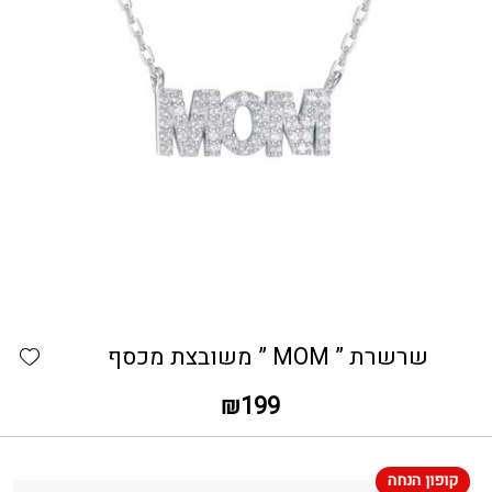
כמות שרשרת " MOM " משובצת מכסף
hlist
שרשרת ” MOM ” משובצת מכסף
₪
199