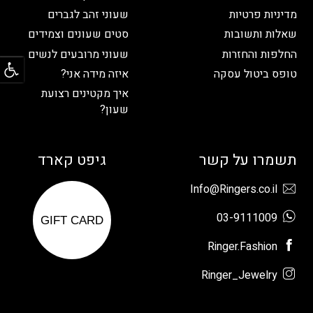
מדיניות פרטיות
שעוני זהב לגברים
שאלות ותשובות
סטים שעונים וצמידים
פתח
החלפות והחזרות
שעוני מרובעים לנשים
טופס ביטול עסקה
איזה מידה אני?
איך מקטינים רצועת
שעון?
תשמרו על קשר
גיפט קארד
Info@Ringers.co.il
03-9111009
GIFT CARD
Ringer.Fashion
Ringer_Jewelry