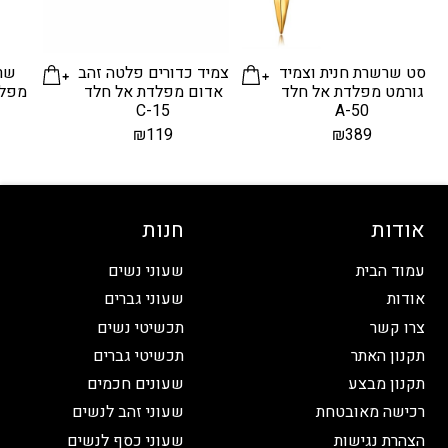
סט שרשרת חנית וצמיד
צמיד כדורים פלטה זהב
שרש
גורמט מפלדת אל חלד
אדום מפלדת אל חלד
מפלד
C-15
A-50
₪
119
₪
389
אודות
חנות
עמוד הבית
שעוני נשים
אודות
שעוני גברים
צרו קשר
תכשיטי נשים
תקנון האתר
תכשיטי גברים
תקנון מבצע
שעונים חכמים
רכישה מאובטחת
שעוני זהב לנשים
הצהרת נגישות
שעוני כסף לנשים