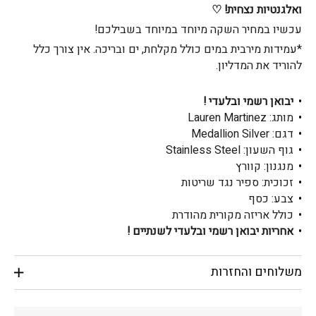
ואלגנטיות נצחית! ♡
עכשיו במחיר השקה מיוחד במיוחד בשבילכם!
*עמידות מירבית במים כולל מקלחת, ים ובריכה. אין צורך כלל
להוריד את המדליון.
יבואן רשמי ובלעדי !
מותג: Lauren Martinez
דגם: Medallion Silver
גוף השעון: Stainless Steel
מנגנון: קוורץ
זכוכית: ספיר נגד שריטות
צבע: כסף
כולל אריזה מקורית מהודרת
אחריות יבואן רשמי ובלעדי לשנתיים !
משלוחים והחזרות