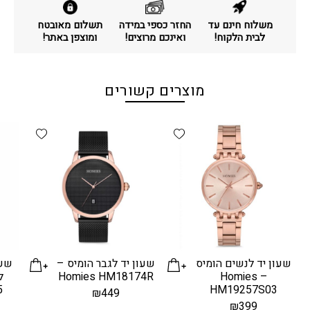
משלוח חינם עד
החזר כספי במידה
תשלום מאובטח
לבית הלקוח!
ואינכם מרוצים!
ומוצפן באתר!
מוצרים קשורים
d wishlist
Add wishlist
שעון יד לנשים הומיס
שעון יד לגבר הומיס –
שעו
Homies HM18174R
– Homies
5
HM19257S03
₪
449
₪
399