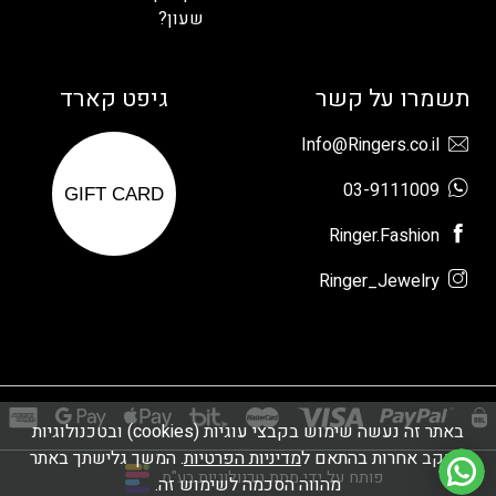
שעון?
תשמרו על קשר
גיפט קארד
Info@Ringers.co.il
03-9111009
GIFT CARD
Ringer.Fashion
Ringer_Jewelry
באתר זה נעשה שימוש בקבצי עוגיות (cookies) ובטכנולוגיות
מעקב אחרות בהתאם ל
מדיניות הפרטיות
. המשך גלישתך באתר
פותח על ידי מתת טכנולוגיות בע"מ
מהווה הסכמה לשימוש זה.