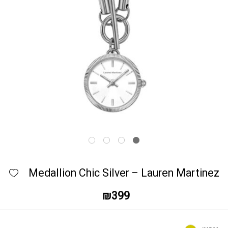
כמות Medallion Chic Silver - Lauren Martinez
hlist
Medallion Chic Silver – Lauren Martinez
₪
399