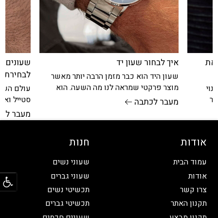
את
איך לבחור שעון יד
שעונים י
לבחירת ה
שעון היד הוא כבר מזמן הרבה יותר מאשר
מוצר פרקטי שמראה לנו מה השעה. הוא
נוי
עולם השעו
אקססוריז שמספר מי אנחנו והוא
בר
סטייל ואי
מעבר לכתבה
יט
לגברים הם
מעבר לכ
אודות
חנות
עמוד הבית
שעוני נשים
פתח
אודות
שעוני גברים
צרו קשר
תכשיטי נשים
תקנון האתר
תכשיטי גברים
תקנון מבצע
שעונים חכמים