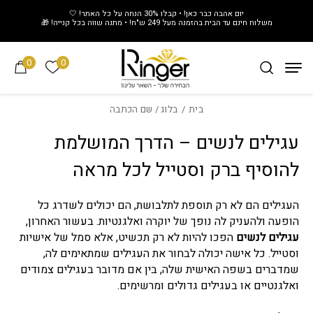
חזרה למעלה
Skip to Conten
יום אהבה כבר כאן! • קבלו 30% הנחה על כל האתר! 🤍
משלוח חינם עד הבית בהזמנה מעל 249 ש"ח! • מתנה שווה בכל קנייה! 🎁
0
0
הרשימה של
בית
/
בלוג
/ שם הכתבה
עגילים לנשים – הדרך המושלמת
להוסיף ברק וסטייל לכל מראה
העגילים הם לא רק תוספת לתלבושת, הם יכולים לשדרג כל
הופעה ולהעניק לה נופך של יוקרה ואלגנטיות. בעשור האחרון,
עגילים לנשים
הפכו להיות לא רק תכשיט, אלא סמל של אישיות
וסטייל. כל אישה יכולה לבחור את העגילים שמתאימים לה,
שמדברים בשפה האישית שלה, בין אם מדובר בעגילים צמודים
ואלגנטיים או בעגילים גדולים ומרשימים.