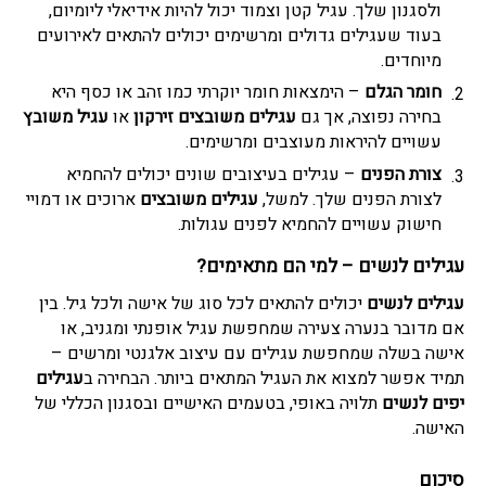
ולסגנון שלך. עגיל קטן וצמוד יכול להיות אידיאלי ליומיום,
בעוד שעגילים גדולים ומרשימים יכולים להתאים לאירועים
מיוחדים.
חומר הגלם
– הימצאות חומר יוקרתי כמו זהב או כסף היא
בחירה נפוצה, אך גם
עגילים משובצים זירקון
או
עגיל משובץ
עשויים להיראות מעוצבים ומרשימים.
צורת הפנים
– עגילים בעיצובים שונים יכולים להחמיא
לצורת הפנים שלך. למשל,
עגילים משובצים
ארוכים או דמויי
חישוק עשויים להחמיא לפנים עגולות.
עגילים לנשים
– למי הם מתאימים?
עגילים לנשים
יכולים להתאים לכל סוג של אישה ולכל גיל. בין
אם מדובר בנערה צעירה שמחפשת עגיל אופנתי ומגניב, או
אישה בשלה שמחפשת עגילים עם עיצוב אלגנטי ומרשים –
תמיד אפשר למצוא את העגיל המתאים ביותר. הבחירה ב
עגילים
יפים לנשים
תלויה באופי, בטעמים האישיים ובסגנון הכללי של
האישה.
סיכום