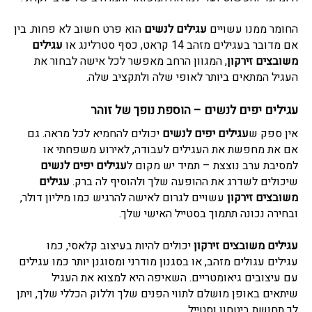
החומר ממנו עשויים
עגילים לנשים
הוא פרט חשוב לא פחות. בין
אם מדובר בעגילים מזהב 14 קראט, כסף סטרלינג או
עגילים
משובצים זירקון
,
המגוון הרחב מאפשר לכל אישה לבחור את
העגיל המתאים ביותר לאופי שלה ולתקציב שלה.
עגילים יפים לנשים
– הוספת נופך של זוהר
אין ספק ש
עגילים יפים לנשים
יכולים להחמיא לכל מראה. גם
אם את מחפשת את העגילים לעבודה, לאירוע משפחתי או
למסיבת ערב נוצצת – תמיד יש מקום ל
עגילים יפים לנשים
שיכולים לשדרג את ההופעה שלך ולהוסיף לה ברק.
עגילים
משובצים זירקון
עשויים לגרום לאישה להרגיש כמו מיליון דולר,
ובחירה נכונה תתמוך בסטייל האישי שלך.
עגילים משובצים זירקון
יכולים להיות בעיצוב קלאסי, כמו
עגילים עגולים מזהב, או בסגנון מודרני ומסוגנן יותר כמו עגילים
עם עיצובים גיאומטריים. השאיפה היא למצוא את העגיל
שיתאים באופן מושלם לתווי הפנים שלך וללוק הכללי שלך, ויתן
לך תחושת ביטחון וסטייל.