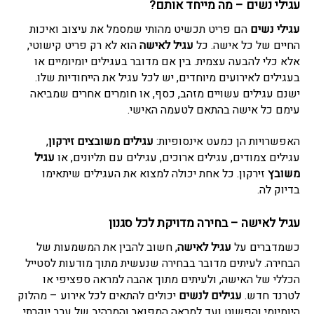
עגילי נשים – מה מייחד אותם?
עגילי נשים
הם פריט תכשיט מהותי שמסמל את עיצוב ואיכות
החיים של כל אישה. כל
עגיל לאישה
הוא לא רק פריט קישוטי,
אלא כלי להבעה עצמית. בין אם מדובר בעגילים יומיומיים או
בעגילים לאירועים מיוחדים, יש לכל עגיל את הייחודיות שלו.
ישנם עגילים עשויים מזהב, כסף, או חומרים אחרים שמביאה
עימם כל אישה בהתאם לטעמה האישי.
האפשרויות הן כמעט אינסופיות:
עגילים משובצים זירקון
,
עגילים צמודים, עגילים ארוכים, עגילים עם תליונים, או
עגיל
משובץ
זירקון
. כל אחת יכולה למצוא את העגילים שיתאימו
בדיוק לה.
עגיל לאישה
– בחירה מדויקת לכל סגנון
כשמדברים על
עגיל לאישה
, חשוב להבין את המשמעות של
הבחירה. לעיתים מדובר בבחירה שנעשית מתוך מודעות לסטייל
הכללי של האישה, ולעיתים מתוך אהבה למראה ספציפי או
לטרנד חדש.
עגילים לנשים
יכולים להתאים לכל אירוע – מהלוק
היומיומי והפשוט ועד למראה המפואר והמרהיב של ערב יוקרתי.