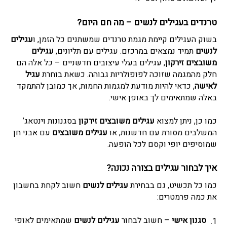
טרנדים ב
עגילים לנשים
– מה חם היום?
בשוק העגילים קיימת מגמת טרנדים שמשתנים כל הזמן, ו
עגילים
לנשים
תמיד נמצאים במרכזם. עגילים עם תליונים,
עגילים
משובצים זירקון
, עגילים בעלי עיצובים חדשניים – כל אלה הם
חלק מהמגמה שזוכה לפופולריות גבוהה. כשאת בוחרת
עגיל
לאישה
, כדאי להיות מודעת למגמות החמות, אך כמובן להתמקד
באלה שמתאימים לך באופן אישי.
כמו כן, ניתן למצוא
עגילים משובצים זירקון
בסגנונות וינטאג’
המשלבים מסורת עם חדשנות, או
עגילים משובצים
עם אבני חן
שמוסיפים יופי וקסם לכל הופעה.
איך לבחור עגילים בצורה נכונה?
כמו כל תכשיט, גם בבחירת
עגילים לנשים
חשוב לקחת בחשבון
את כמה פרמטרים:
סגנון אישי
– חשוב לבחור
עגילים לנשים
שמתאימים לאופי