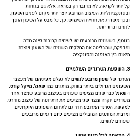
קל יותר לקריאה. לא מדובר רק במראה, אלא גם בנוחות
ובפונקציונליות. העיצוב המרובע יוצר יותר מקום לפנים השעון,
ובכך משדרג את חוויית השימוש. כך, כל מבט על השעון הופך
לנעים וברור יותר.
בנוסף, בשעונים מרובעים יש לעיתים קרובות פינה חדה
ומדויקת, שמבליטה את החלקים השונים של השעון ויוצרת
תיאום בין האופנה והפונקציה.
3. השפעת הטרנדים העולמיים
הטרנד של
שעון מרובע לנשים
לא נעלם מעיניהם של מעצבי
השעונים הגדולים ביותר בשוק. מותגים כמו
שאנל
,
מייקל קורס
,
ו-
שאנל
כבר שנים מציעים שעונים בעיצוב מרובע שמצד אחד
משדרים יוקרה ומצד שני מציעים את היתרונות של עיצוב מודרני.
למעשה, הטרנד המרובע חדר גם לתחום השעונים היוקרתיים,
ומרבית המותגים המובילים מציעים כיום דגמים מרובעים
שעונים לנשים.
4. התאמה לכל סגנון אישי