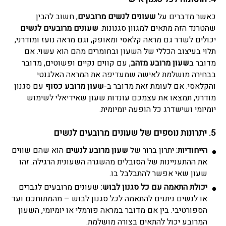
כאשר מדברים על
שעונים לנשים מרובעים
, חשוב להבין
שהטרנד הזה מתאים למגוון סגנונות.
שעונים מרובעים לנשים
יכולים לשדר גם מראה קלאסי ומאופק, וגם מראה נועז ומודרני,
תלוי בעיצוב הכללי של השעון ובחומרים מהם הוא עשוי. אם
מדובר ב
שעון מרובע מזהב
, עם קווים נקיים ופשוטים, מדובר
בבחירה מושלמת לאישה שמעדיפה את המראה האלגנטי
והקלאסי. אם לעומת זאת מדובר ב-
שעון מרובע כסוף
עם סגנון
מודרני, תמצאו את עצמכם עונדות שעון שאידיאלי לשימוש
יומיומי ושישדרג כל הופעה יומיומית.
5. יתרונות נוספים של שעונים מרובעים לנשים
הייחודיות
: יתרון ברור של
שעון מרובע לנשים
הוא שהם שווים
את ההתעניינות של הסובלים מהשגרה השעונית הרגילה. זהו
שעון שאי אפשר להתבלבל בו.
יכולת התאמה עם כל סגנון לבוש
: שעונים מרובעים לגברים
או לנשים ניתנים להתאמה לכל סגנון לבוש – מהמתוחכם ועד
הספורטיבי. בין אם מדובר במראה פורמלי או יומיומי, השעון
המרובע יכול להתאים בצורה מושלמת.