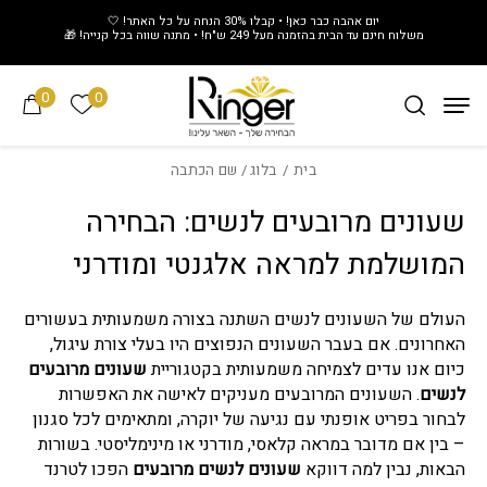
חזרה למעלה
Skip to Conten
יום אהבה כבר כאן! • קבלו 30% הנחה על כל האתר! 🤍
משלוח חינם עד הבית בהזמנה מעל 249 ש"ח! • מתנה שווה בכל קנייה! 🎁
0
0
הרשימה של
בית
/
בלוג
/ שם הכתבה
שעונים מרובעים לנשים: הבחירה
המושלמת למראה אלגנטי ומודרני
העולם של השעונים לנשים השתנה בצורה משמעותית בעשורים
האחרונים. אם בעבר השעונים הנפוצים היו בעלי צורת עיגול,
כיום אנו עדים לצמיחה משמעותית בקטגוריית
שעונים מרובעים
לנשים
. השעונים המרובעים מעניקים לאישה את האפשרות
לבחור בפריט אופנתי עם נגיעה של יוקרה, ומתאימים לכל סגנון
– בין אם מדובר במראה קלאסי, מודרני או מינימליסטי. בשורות
הבאות, נבין למה דווקא
שעונים לנשים מרובעים
הפכו לטרנד