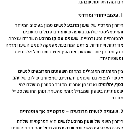
חם ומה היתרונות שבהם.
1. עיצוב ייחודי ומודרני
היתרון המרכזי של
שעון מרובע לנשים
טמון בעיצוב המיוחד
והמינימליסטי שלהם. בשעה ששעונים עגולים נחשבים
למסורתיים וסטנדרטיים,
שעונים עם קו מרובע
משדרים עוצמה,
מודרניות וייחודיות. צורתם המרובעת מעניקה לפנים השעון מראה
חזק ומובחן יותר, שמושך את העין ויוצר רושם של אלגנטיות
ופשטות יחד.
בין המותגים המובילים בתחום
ה
שעונים המרובעים לנשים
אפשר למצוא גם שעונים יוקרתיים, שמציעים שילוב של
זהב
,
כסף
,
יהלומים
ואבני חן אחרות. מדובר בפתרון מושלם למי
שמעוניינת בשעון שמבדיל אותה מהשאר, ונותן תחושת סטייל
מודרני.
2.
שעונים לנשים מרובעים
– פרקטיים אך אופנתיים
היתרון השני של
שעון מרובע לנשים
הוא הפרקטיות שלהם.
הצורת המרובעת מאפשרת
שדה תצוגה גדול יותר
, כך שהשעון