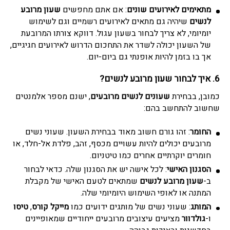
מתאימים לאירועים שונים
: אם אתם מחפשים
שעון מרובע
לנשים
שיהיה גם מתאים לאירועים רשמיים וגם לשימוש
יומיומי, לא צריך לבחור בשעון עגול. דווקא צורתו המרובעת
של השעון יכולה לשדר את התחכום הדרוש לאירועים חגיגיים,
אך בו בזמן להיות אופנתי גם ביום-יום.
6. איך לבחור שעון מרובע לנשים?
כמובן, בבחירת
שעונים לנשים מרובעים
, ישנם מספר אלמנטים
שחשוב להתחשב בהם:
החומר
: זהו גורם חשוב מאוד בבחירת השעון. שעוני נשים
מרובעים יכולים להיות עשויים מכסף, זהב, פלדת אל-חלד, או
חומרים יוקרתיים אחרים כמו טיטניום.
הסגנון האישי
: לכל אישה יש את הסגנון שלה. כדאי לבחור
ב-
שעון מרובע לנשים
שמתאים לטעם האישי של מקבלת
המתנה או לאופי השימוש היומיומי שלה.
המותג
: שעוני נשים של מותגים ידועים כמו
מייקל קורס
,
טיסו
ו-
גולדוור
מציעים עיצובים מרובעים ייחודיים שמאופיינים