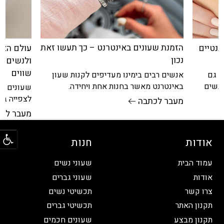
הזמנת שעונים באינטרנט – כך תעשו זאת
עולם האו
גנטיים
נכון
ולנשים: ה
שווים
אנשים רבים בימינו מעדיפים לקנות שעון
א גם
באינטרנט מאשר בחנות אחת ויחידה.
 נשים
שעונים הם
האפשרות להתרשם מההיצע הבלתי מוגבל,
ן סטים
לצפייה בז
מעבר לכתבה
המונח ממש בכף ידנו,
ובחירה אי
מעבר לכ
שעונים
פתח
אודות
חנות
עמוד הבית
שעוני נשים
אודות
שעוני גברים
צרו קשר
תכשיטי נשים
תקנון האתר
תכשיטי גברים
תקנון מבצע
שעונים חכמים