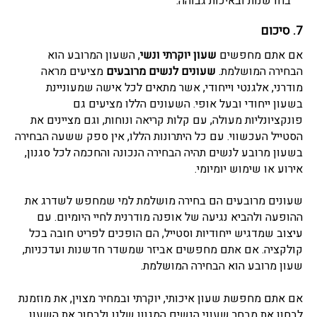
בחדשנות ובאיכות גבוהה.
7. סיכום
אם אתם מחפשים
שעון יוקרתי ונשי
, השעון המרובע הוא
הבחירה המושלמת.
שעונים לנשים מרובעים
מציעים מראה
מודרני, אלגנטי וייחודי, אשר מתאים לכל אישה שמעוניינת
בשעון ייחודי ובעל אופי. השעונים הללו מציעים גם
פונקציונליות מעולה, עם קלות קריאה ונוחות, וגם מציינים את
הסטייל העכשווי. עם כל היתרונות הללו, אין ספק ששעה הבחירה
בשעון מרובע לנשים תהיה הבחירה הנכונה והחכמה לכל סגנון,
אירוע או שימוש יומיומי.
שעונים מרובעים
הם בחירה מושלמת למי שמחפש לשדרג את
ההופעה ולהביא נגיעה של אופנה מודרנית לחיי היומיום. עם
עיצוב שמדגיש ייחודיות וסטייל, הם הופכים לפריט חובה בכל
קולקציה. אם אתם מחפשים אביזר שמשדר חדשנות ועדכניות,
שעון מרובע
הוא הבחירה המושלמת.
אם אתם מחפשת שעון איכותי, יוקרתי ובמחיר מצוין, את מוזמנת
לבחון את
מבחר שעוני הנשים
המגוון שלנו ולבחור את השעון